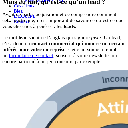
Mais au fait, qu’est-ce qu’un lead ?
SMS MARKETING
Cas clients
Blog
Avant de parler acquisition et de comprendre comment
L’ÉQUIPE
cela fonctionne, il est important de savoir ce qu’est ce que
Contact
vous cherchez à générer : les
leads
.
Le mot
lead
vient de l’anglais qui signifie
piste
. Un lead,
c’est donc un
contact commercial qui montre un certain
intérêt pour votre entreprise
. Cette personne a rempli
un
formulaire de contact
, souscrit à votre newsletter ou
encore participé à un jeu concours par exemple.