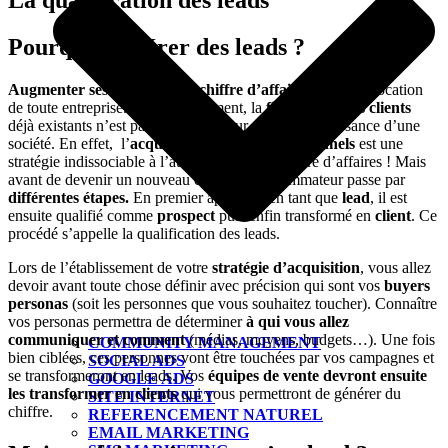
La qualification des leads
Pourquoi générer des leads ?
Augmenter ses ventes
et son
chiffre d’affaires
, voilà la vocation
de toute entreprise. Malheureusement, la
fidélisation des clients
déjà existants n’est pas suffisante pour assurer la croissance d’une
société. En effet, l’
acquisition de clients additionnels
est une
stratégie indissociable à l’augmentation du chiffre d’affaires !
Mais
avant de devenir un nouveau client, le consommateur passe par
différentes étapes.
En premier approché en tant que
lead
, il est
ensuite qualifié comme
prospect
puis enfin transformé en
client
. Ce
procédé s’appelle la qualification des leads.
Lors de l’établissement de votre
stratégie d’acquisition
, vous allez
devoir avant toute chose définir avec précision qui sont vos
buyers
personas
(soit les personnes que vous souhaitez toucher). Connaître
vos personas permettra de déterminer
à qui vous allez
communiquer et comment
(médias, moyens, budgets…). Une fois
COMMUNITY MANAGEMENT
bien ciblées, ces personnes vont être touchées par vos campagnes et
SOCIAL ADS
se transformeront en leads. Vos
équipes de vente devront ensuite
GOOGLE ADS
les transformer en clients
qui vous permettront de générer du
SITE INTERNET
chiffre.
REFERENCEMENT NATUREL
EMAIL MARKETING