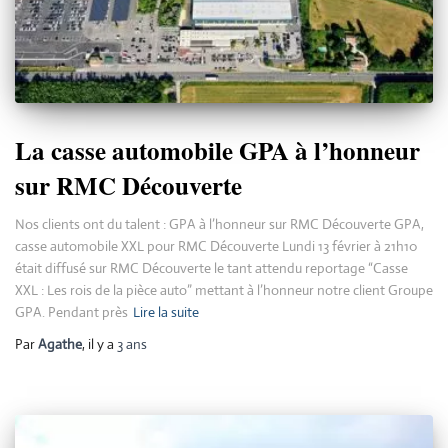
La casse automobile GPA à l’honneur
sur RMC Découverte
Nos clients ont du talent : GPA à l’honneur sur RMC Découverte GPA,
casse automobile XXL pour RMC Découverte Lundi 13 février à 21h10
était diffusé sur RMC Découverte le tant attendu reportage “Casse
XXL : Les rois de la pièce auto” mettant à l’honneur notre client Groupe
GPA. Pendant près
Lire la suite
Par
Agathe
, il y a
3 ans