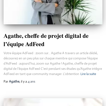
Agathe, cheffe de projet digital de
l’équipe AdFeed
Votre équipe AdFeed : zoom sur… Agathe A travers un article dédié,
découvrez en un peu plus sur chaque membre qui compose l’équipe
d’AdFeed : aujourd’hui, zoom sur Agathe ! Agathe, cheffe de projet
digital de l’équipe AdFeed C’est pendant ses études qu’Agathe intègre
AdFeed en tant que community manager. L’obtention
Lire la suite
Par
Agathe
, il y a
4 ans