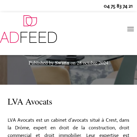
04 75 83 74 21
O
U
V
R
Cas client AdFeed – LVA Avocats
I
Swann
Published by
on
28 octobre 2024
R
/
F
E
R
M
E
LVA Avocats
R
L
A
LVA Avocats est un cabinet d’avocats situé à Crest, dans
N
A
la Drôme, expert en droit de la construction, droit
V
commercial et droit immobilier. Leur expertise est