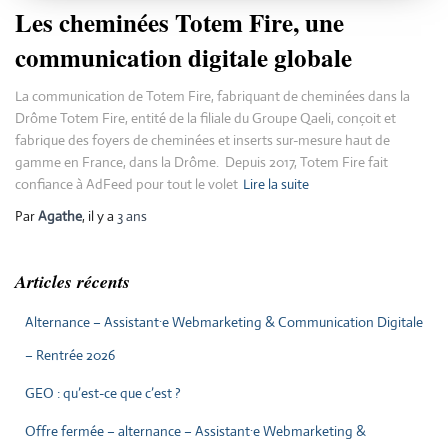
Les cheminées Totem Fire, une
communication digitale globale
La communication de Totem Fire, fabriquant de cheminées dans la
Drôme Totem Fire, entité de la filiale du Groupe Qaeli, conçoit et
fabrique des foyers de cheminées et inserts sur-mesure haut de
gamme en France, dans la Drôme. Depuis 2017, Totem Fire fait
confiance à AdFeed pour tout le volet
Lire la suite
Par
Agathe
, il y a
3 ans
Articles récents
Alternance – Assistant·e Webmarketing & Communication Digitale
– Rentrée 2026
GEO : qu’est-ce que c’est ?
Offre fermée – alternance – Assistant·e Webmarketing &