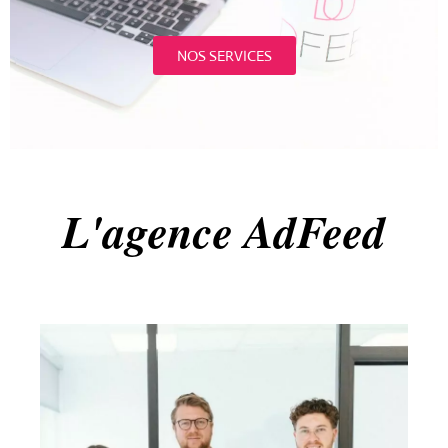
I
G
A
NOS SERVICES
T
I
O
N
L'agence AdFeed