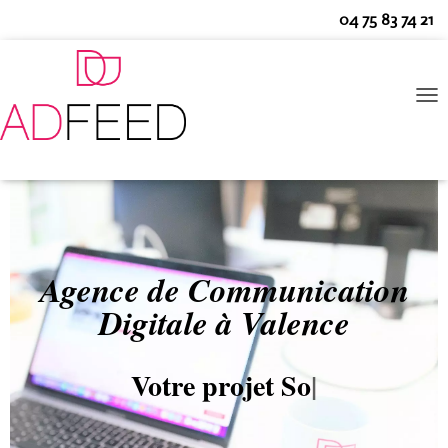
04 75 83 74 21
O
U
V
R
I
R
/
F
E
Agence de Communication
R
M
Digitale à Valence
E
R
L
Votre projet
Google Ads
|
A
N
A
V