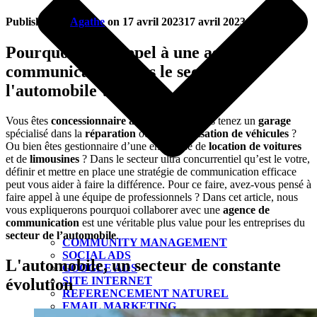
Published by
Agathe
on
17 avril 2023
17 avril 2023
Pourquoi faire appel à une agence de
communication dans le secteur de
l'automobile ?
Vous êtes
concessionnaire automobile
?
Vous tenez un
garage
spécialisé dans la
réparation
ou la
customisation de véhicules
?
Ou bien êtes gestionnaire d’une entreprise de
location de voitures
et de
limousines
? Dans le secteur ultra concurrentiel qu’est le votre,
définir et mettre en place une stratégie de communication efficace
peut vous aider à faire la différence. Pour ce faire, avez-vous pensé à
faire appel à une équipe de professionnels ? Dans cet article, nous
vous expliquerons pourquoi collaborer avec une
agence de
communication
est une véritable plus value pour les entreprises du
secteur de l’automobile
.
COMMUNITY MANAGEMENT
SOCIAL ADS
L'automobile, un secteur de constante
GOOGLE ADS
SITE INTERNET
évolution
REFERENCEMENT NATUREL
EMAIL MARKETING