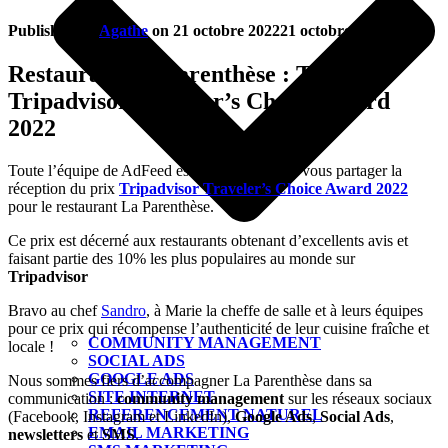
Published by
Agathe
on
21 octobre 2022
21 octobre 2022
Restaurant La Parenthèse : Trophée
Tripadvisor Traveler’s Choice Award
2022
Toute l’équipe de AdFeed est très heureuse de vous partager la
réception du prix
Tripadvisor Traveler’s Choice Award 2022
pour le restaurant La Parenthèse.
Ce prix est décerné aux restaurants obtenant d’excellents avis et
faisant partie des 10% les plus populaires au monde sur
Tripadvisor
Bravo au chef
Sandro
, à Marie la cheffe de salle et à leurs équipes
pour ce prix qui récompense l’authenticité de leur cuisine fraîche et
COMMUNITY MANAGEMENT
locale !
SOCIAL ADS
GOOGLE ADS
Nous sommes fiers d’accompagner La Parenthèse dans sa
SITE INTERNET
communication :
community management
sur les réseaux sociaux
REFERENCEMENT NATUREL
(Facebook, Instagram et LinkedIn),
Google Ads
,
Social Ads
,
EMAIL MARKETING
newsletters
et
SMS
.