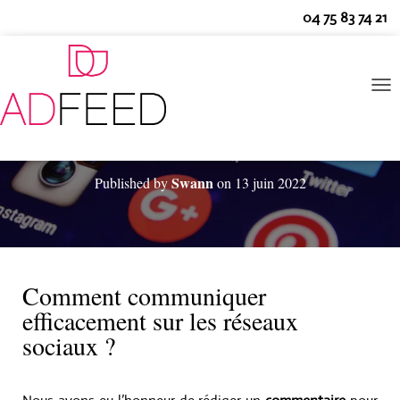
04 75 83 74 21
O
U
V
R
Comment communiquer efficacement sur les réseaux sociaux ?
I
Swann
Published by
on
13 juin 2022
R
/
F
E
R
M
E
Comment communiquer
R
efficacement sur les réseaux
L
A
sociaux ?
N
A
V