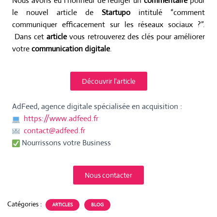
Nous avons eu l’honneur de rédiger un
commentaire
pour
I
G
le nouvel article de
Startupo
intitulé “comment
A
communiquer efficacement sur les réseaux sociaux ?”.
T
Dans cet
article
vous retrouverez des clés pour améliorer
I
votre
communication digitale
.
O
N
Découvrir l'article
AdFeed, agence digitale spécialisée en acquisition :
https://www.adfeed.fr
contact@adfeed.fr
Nourrissons votre Business
Nous contacter
Catégories :
ARTICLES
BLOG