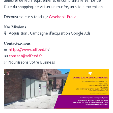
délester de leurs équipements encombrants le temps de
I
G
faire du shopping, de visiter un musée, un site d’exception…
A
T
Découvrez leur site ici 👉
Casebook Pro v
I
O
𝐍𝐨𝐬 𝐌𝐢𝐬𝐬𝐢𝐨𝐧𝐬
N
🎯 Acquisition : Campagne d’acquisition Google Ads
𝐂𝐨𝐧𝐭𝐚𝐜𝐭𝐞𝐳-𝐧𝐨𝐮𝐬
💻
https://www.adfeed.fr
/
📧
contact@adfeed.fr
✅ Nourrissons votre Business