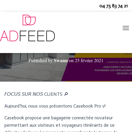
04 75 83 74 21
O
U
V
CASEBOOK FAIT CONFIANCE A ADFEED
R
I
Swann
Published by
on
25 février 2021
R
/
F
E
R
M
𝘍𝘖𝘊𝘜𝘚 𝘚𝘜𝘙 𝘕𝘖𝘚 CLIENTS 🔎
E
R
L
Aujourd’hui, nous vous présentons Casebook Pro v
!
A
N
Casebook propose une bagagerie connectée novateur
A
permettant aux visiteurs et voyageurs itinérants de se
V