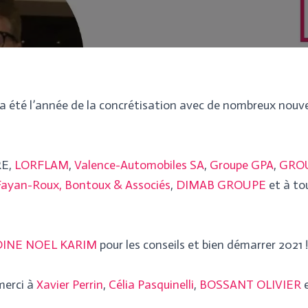
 a été l’année de la concrétisation avec de nombreux nouve
RE,
LORFLAM
,
Valence-Automobiles SA
,
Groupe GPA
,
GROU
Fayan-Roux, Bontoux & Associés
,
DIMAB GROUPE
et à to
NE NOEL KARIM
pour les conseils et bien démarrer 2021 !
merci à
Xavier Perrin
,
Célia Pasquinelli
,
BOSSANT OLIVIER