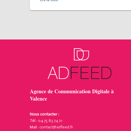
Lire la suite
Agence de Communication Digitale à
Valence
Nous contacter :
Tél :
04 75 83 74 21
Mail :
contact@adfeed.fr