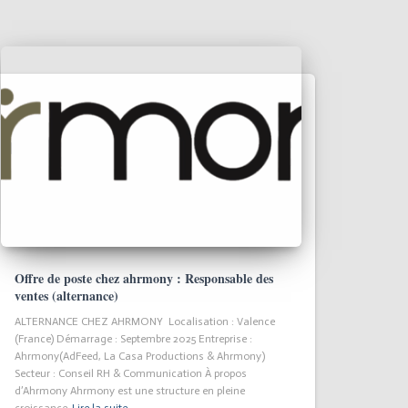
Offre de poste chez ahrmony : Responsable des
ventes (alternance)
ALTERNANCE CHEZ AHRMONY Localisation : Valence
(France) Démarrage : Septembre 2025 Entreprise :
Ahrmony(AdFeed, La Casa Productions & Ahrmony)
Secteur : Conseil RH & Communication À propos
d’Ahrmony Ahrmony est une structure en pleine