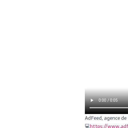
AdFeed, agence de 
💻
https://www.adf