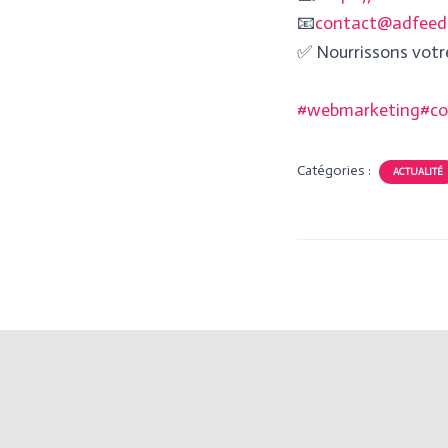
📧
contact@adfeed.
✅ Nourrissons votr
#webmarketing
#c
Catégories :
ACTUALITÉ