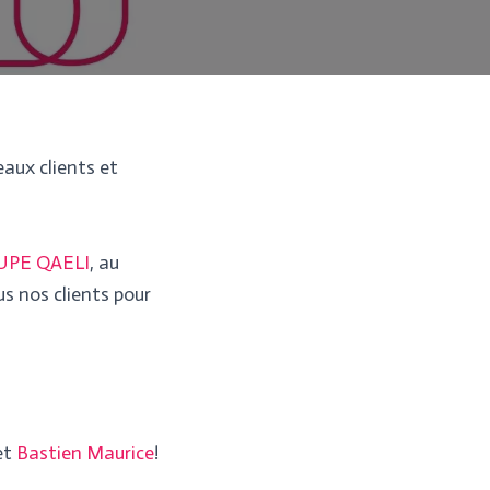
aux clients et
PE QAELI
, au
us nos clients pour
et
Bastien Maurice
!